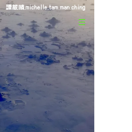
譚敏晴
michelle tam man ching